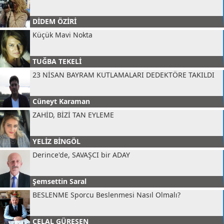
DİDEM ÖZİRİ
Küçük Mavi Nokta
TUĞBA TEKELİ
23 NİSAN BAYRAM KUTLAMALARI DEDEKTÖRE TAKILDI
Cüneyt Karaman
ZAHİD, BİZİ TAN EYLEME
YELİZ BİNGÖL
Derince'de, SAVAŞCI bir ADAY
Şemsettin Saral
BESLENME Sporcu Beslenmesi Nasıl Olmalı?
CELAL GÜREŞEN