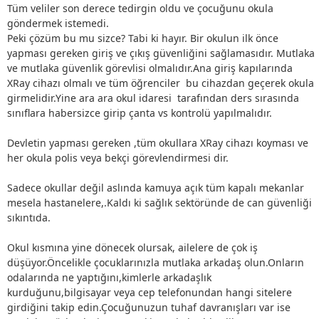
Tüm veliler son derece tedirgin oldu ve çocuğunu okula
göndermek istemedi.
Peki çözüm bu mu sizce? Tabi ki hayır. Bir okulun ilk önce
yapması gereken giriş ve çıkış güvenliğini sağlamasıdır. Mutlaka
ve mutlaka güvenlik görevlisi olmalıdır.Ana giriş kapılarında
XRay cihazı olmalı ve tüm öğrenciler bu cihazdan geçerek okula
girmelidir.Yine ara ara okul idaresi tarafından ders sırasında
sınıflara habersizce girip çanta vs kontrolü yapılmalıdır.
Devletin yapması gereken ,tüm okullara XRay cihazı koyması ve
her okula polis veya bekçi görevlendirmesi dir.
Sadece okullar değil aslında kamuya açık tüm kapalı mekanlar
mesela hastanelere,.Kaldı ki sağlık sektöründe de can güvenliği
sıkıntıda.
Okul kısmına yine dönecek olursak, ailelere de çok iş
düşüyor.Öncelikle çocuklarınızla mutlaka arkadaş olun.Onların
odalarında ne yaptığını,kimlerle arkadaşlık
kurduğunu,bilgisayar veya cep telefonundan hangi sitelere
girdiğini takip edin.Çocuğunuzun tuhaf davranışları var ise