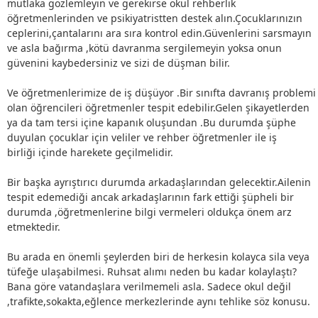
mutlaka gözlemleyin ve gerekirse okul rehberlik
öğretmenlerinden ve psikiyatristten destek alın.Çocuklarınızın
ceplerini,çantalarını ara sıra kontrol edin.Güvenlerini sarsmayın
ve asla bağırma ,kötü davranma sergilemeyin yoksa onun
güvenini kaybedersiniz ve sizi de düşman bilir.
Ve öğretmenlerimize de iş düşüyor .Bir sınıfta davranış problemi
olan öğrencileri öğretmenler tespit edebilir.Gelen şikayetlerden
ya da tam tersi içine kapanık oluşundan .Bu durumda şüphe
duyulan çocuklar için veliler ve rehber öğretmenler ile iş
birliği içinde harekete geçilmelidir.
Bir başka ayrıştırıcı durumda arkadaşlarından gelecektir.Ailenin
tespit edemediği ancak arkadaşlarının fark ettiği şüpheli bir
durumda ,öğretmenlerine bilgi vermeleri oldukça önem arz
etmektedir.
Bu arada en önemli şeylerden biri de herkesin kolayca sila veya
tüfeğe ulaşabilmesi. Ruhsat alımı neden bu kadar kolaylaştı?
Bana göre vatandaşlara verilmemeli asla. Sadece okul değil
,trafikte,sokakta,eğlence merkezlerinde aynı tehlike söz konusu.