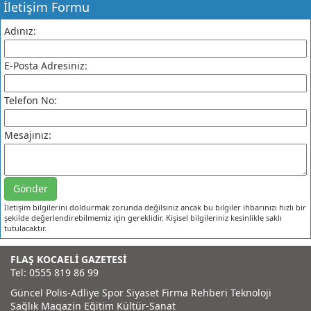
İletişim Formu
Adınız:
E-Posta Adresiniz:
Telefon No:
Mesajınız:
Gönder
İletişim bilgilerini doldurmak zorunda değilsiniz ancak bu bilgiler ihbarınızı hızlı bir
şekilde değerlendirebilmemiz için gereklidir. Kişisel bilgileriniz kesinlikle saklı
tutulacaktır.
FLAŞ KOCAELİ GAZETESİ
Tel: 0555 819 86 99
Güncel
Polis-Adliye
Spor
Siyaset
Firma Rehberi
Teknoloji
Sağlık
Magazin
Eğitim
Kültür-Sanat