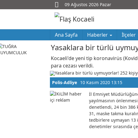
09 Ağustos 2026 Pazar
Ana Sayfa
Haberler
İlçeler
Yasaklara bir türlü uymuy
Kocaeli'de yeni tip koronavirüs (Kovid
para cezası verildi.
Polis-Adliye
10 Kasım 2020 13:15
İl Emniyet Müdürlüğünd
yayılmasının önlenmesi
denetlendi, 24 bin 386 k
31, maske takma kuralı
tedbirlere uymayan 13 i
denetimler sırasında çe