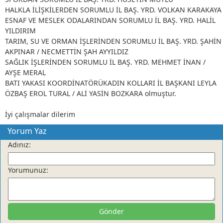
HALKLA İLİŞKİLERDEN SORUMLU İL BAŞ. YRD. VOLKAN KARAKAYA
ESNAF VE MESLEK ODALARINDAN SORUMLU İL BAŞ. YRD. HALİL
YILDIRIM
TARIM, SU VE ORMAN İŞLERİNDEN SORUMLU İL BAŞ. YRD. ŞAHİN
AKPINAR / NECMETTİN ŞAH AYYILDIZ
SAĞLIK İŞLERİNDEN SORUMLU İL BAŞ. YRD. MEHMET İNAN /
AYŞE MERAL
BATI YAKASI KOORDİNATÖRÜKADIN KOLLARI İL BAŞKANI LEYLA
ÖZBAŞ EROL TURAL / ALİ YASİN BOZKARA olmuştur.
İyi çalışmalar dilerim
Gastro Kent Kartepe
Yorum Yaz
Adınız:
DİDEM ÖZİRİ
Küçük Mavi Nokta
Yorumunuz:
TUĞBA TEKELİ
23 NİSAN BAYRAM KUTLAMALARI DEDEKTÖRE TAKILDI
Gönder