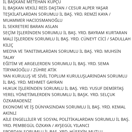
İL BAŞKANI METEHAN KÜPÇÜ
İL BAŞKAN VEKİLİ REİS DAŞTAN / CESUR ALPER YAŞAR
TEŞKİLATLARDAN SORUMLU İL BAŞ. YRD. REMZİ KAYA /
MUAMMER HACIOSMANOĞLU
İL SEKRETERİ BARAN ASLAN
SEÇİM İŞLERİNDEN SORUMLU İL BAŞ. YRD. BAYRAM KURTARAN
MALİ İŞLERDEN SORUMLU İL BAŞ. YRD. CÜNEYT CİCİ / SADULLAH
KILIÇ
MEDYA VE TANITIMLARDAN SORUMLU İL BAŞ. YRD. MUHSİN
TALAY
EĞİTİM VE ARGELERDEN SORUMLU İL BAŞ. YRD. SEMA
TİRYAKİOĞLU / ZÜHRE ATİK
YAN KURULUŞ VE SİVİL TOPLUM KURULUŞLARINDAN SORUMLU
İL BAŞ. YRD. MEHMET GAYRAN
HUKUK İŞLERİNDEN SORUMLU İL BAŞ. YRD. YUSUF DEMİRTAŞ
YEREL YÖNETİMLERDEN SORUMLU İL BAŞK. YRD. SELÇUK
ÖZKARADENİZ
EKONOMİ VE İŞ DÜNYASINDAN SORUMLU İL BAŞ. YRD. KEMAL
AKINLI
AİLE ENGELLİLER VE SOSYAL POLİTİKALARDAN SORUMLU İL BAŞ.
YRD. PEMBEGÜL ÖZKAYA / AYŞEGÜL YILANCI
SPORDAN SORUMLU İL BAŞ. YRD. HÜSEYİN MUTLU