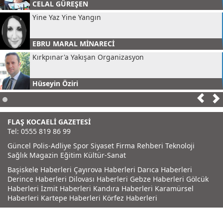
CELAL GÜREŞEN
Yine Yaz Yine Yangın
EBRU MARAL MİNARECİ
Kırkpınar'a Yakışan Organizasyon
Hüseyin Öziri
Gastro Kent Kartepe
FLAŞ KOCAELİ GAZETESİ
DİDEM ÖZİRİ
Tel: 0555 819 86 99
Küçük Mavi Nokta
Güncel
Polis-Adliye
Spor
Siyaset
Firma Rehberi
Teknoloji
Sağlık
Magazin
Eğitim
Kültür-Sanat
TUĞBA TEKELİ
Başiskele Haberleri
Çayırova Haberleri
Darıca Haberleri
23 NİSAN BAYRAM KUTLAMALARI DEDEKTÖRE TAKILDI
Derince Haberleri
Dilovası Haberleri
Gebze Haberleri
Gölcük
Haberleri
İzmit Haberleri
Kandıra Haberleri
Karamürsel
Haberleri
Kartepe Haberleri
Körfez Haberleri
Cüneyt Karaman
ZAHİD, BİZİ TAN EYLEME