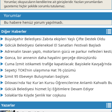
Yorumlar, okuyucuların kendilerine ait görüşleridir. Yazılan yorumlardan
Cüneyt Karaman
gazetemiz hiçbir şekilde sorumlu tutulamaz.
ZAHİD, BİZİ TAN EYLEME
Yorumlar
Bu habere henüz yorum yapılmadı.
YELİZ BİNGÖL
Diğer Haberler
Derince'de, SAVAŞCI bir ADAY
Büyükşehir Belediyesi Zabıta ekipleri Yaşlı Çifte Destek Oldu
Gölcük Belediyesi Geleneksel El Sanatları Festivali Başladı
Şemsettin Saral
Adrenalin tavan yaptı, motorların gücü ve parkur nefesleri kesti
BESLENME Sporcu Beslenmesi Nasıl Olmalı?
Gonca, bir annenin daha hayalini gerçeğe dönüştürdü
Cuma İzmit istikameti trafiğe kapatılacak: Başiskele Kavşağı’nda
CELAL GÜREŞEN
Sepetçi TOKİ’nin ulaşımına Hat 76 çözümü
Yine Yaz Yine Yangın
İzmit 95 Ebeveyn Buluşmaları başlıyor.
Dilovası'nda Yaz Kur'an Kursu Öğrencilerine Anlamlı Kahvaltı B
EBRU MARAL MİNARECİ
Gölcük Belediyesi hizmet İçi Eğitimlere Devam Ediyor
Kırkpınar'a Yakışan Organizasyon
Solaklar’da Köyde Şenlik Var coşkusu
Yazarlar
Hüseyin Öziri