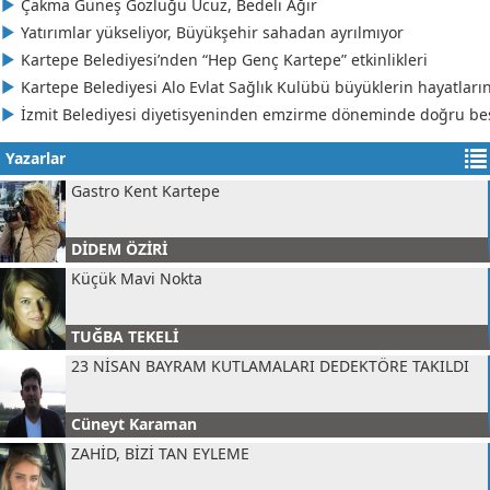
Çakma Güneş Gözlüğü Ucuz, Bedeli Ağır
Yine Yaz Yine Yangın
Yatırımlar yükseliyor, Büyükşehir sahadan ayrılmıyor
Kartepe Belediyesi’nden “Hep Genç Kartepe” etkinlikleri
EBRU MARAL MİNARECİ
Kartepe Belediyesi Alo Evlat Sağlık Kulübü büyüklerin hayatla
Kırkpınar'a Yakışan Organizasyon
İzmit Belediyesi diyetisyeninden emzirme döneminde doğru be
Yazarlar
Hüseyin Öziri
Gastro Kent Kartepe
DİDEM ÖZİRİ
Küçük Mavi Nokta
TUĞBA TEKELİ
23 NİSAN BAYRAM KUTLAMALARI DEDEKTÖRE TAKILDI
Cüneyt Karaman
ZAHİD, BİZİ TAN EYLEME