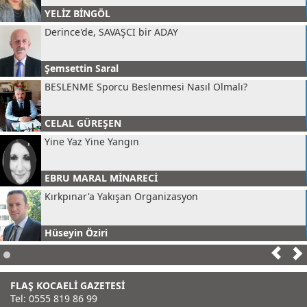
YELİZ BİNGÖL
Derince'de, SAVAŞCI bir ADAY
Şemsettin Saral
BESLENME Sporcu Beslenmesi Nasıl Olmalı?
CELAL GÜREŞEN
Yine Yaz Yine Yangın
EBRU MARAL MİNARECİ
Kırkpınar'a Yakışan Organizasyon
Hüseyin Öziri
Gastro Kent Kartepe
FLAŞ KOCAELİ GAZETESİ
DİDEM ÖZİRİ
Tel: 0555 819 86 99
Küçük Mavi Nokta