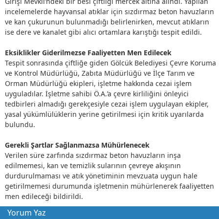
Girişi Mevkii’ndeki bir besi çiftliği mercek altına alındı. Yapılan
incelemelerde hayvansal atıklar için sızdırmaz beton havuzların
ve kan çukurunun bulunmadığı belirlenirken, mevcut atıkların
ise dere ve kanalet gibi alıcı ortamlara karıştığı tespit edildi.
Eksiklikler Giderilmezse Faaliyetten Men Edilecek
Tespit sonrasında çiftliğe giden Gölcük Belediyesi Çevre Koruma
ve Kontrol Müdürlüğü, Zabıta Müdürlüğü ve İlçe Tarım ve
Orman Müdürlüğü ekipleri, işletme hakkında cezai işlem
uyguladılar. İşletme sahibi Ö.A.’a çevre kirliliğini önleyici
tedbirleri almadığı gerekçesiyle cezai işlem uygulayan ekipler,
yasal yükümlülüklerin yerine getirilmesi için kritik uyarılarda
bulundu.
Gerekli Şartlar Sağlanmazsa Mühürlenecek
Verilen süre zarfında sızdırmaz beton havuzların inşa
edilmemesi, kan ve temizlik sularının çevreye akışının
durdurulmaması ve atık yönetiminin mevzuata uygun hale
getirilmemesi durumunda işletmenin mühürlenerek faaliyetten
men edileceği bildirildi.
Gastro Kent Kartepe
Yorum Yaz