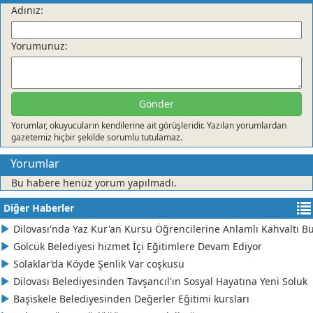
Adınız:
DİDEM ÖZİRİ
Küçük Mavi Nokta
Yorumunuz:
TUĞBA TEKELİ
23 NİSAN BAYRAM KUTLAMALARI DEDEKTÖRE TAKILDI
Gönder
Yorumlar, okuyucuların kendilerine ait görüşleridir. Yazılan yorumlardan
Cüneyt Karaman
gazetemiz hiçbir şekilde sorumlu tutulamaz.
ZAHİD, BİZİ TAN EYLEME
Yorumlar
Bu habere henüz yorum yapılmadı.
YELİZ BİNGÖL
Diğer Haberler
Derince'de, SAVAŞCI bir ADAY
Dilovası'nda Yaz Kur'an Kursu Öğrencilerine Anlamlı Kahvaltı B
Gölcük Belediyesi hizmet İçi Eğitimlere Devam Ediyor
Şemsettin Saral
Solaklar’da Köyde Şenlik Var coşkusu
BESLENME Sporcu Beslenmesi Nasıl Olmalı?
Dilovası Belediyesinden Tavşancıl'ın Sosyal Hayatına Yeni Soluk
Başiskele Belediyesinden Değerler Eğitimi kursları
CELAL GÜREŞEN