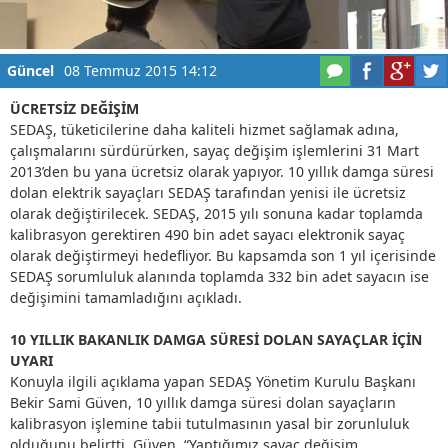
Güncel
08 Temmuz 2015 14:12
ÜCRETSİZ DEĞİŞİM
SEDAŞ, tüketicilerine daha kaliteli hizmet sağlamak adına,
çalışmalarını sürdürürken, sayaç değişim işlemlerini 31 Mart
2013’den bu yana ücretsiz olarak yapıyor. 10 yıllık damga süresi
dolan elektrik sayaçları SEDAŞ tarafından yenisi ile ücretsiz
olarak değiştirilecek. SEDAŞ, 2015 yılı sonuna kadar toplamda
kalibrasyon gerektiren 490 bin adet sayacı elektronik sayaç
olarak değiştirmeyi hedefliyor. Bu kapsamda son 1 yıl içerisinde
SEDAŞ sorumluluk alanında toplamda 332 bin adet sayacın ise
değişimini tamamladığını açıkladı.
10 YILLIK BAKANLIK DAMGA SÜRESİ DOLAN SAYAÇLAR İÇİN
UYARI
Konuyla ilgili açıklama yapan SEDAŞ Yönetim Kurulu Başkanı
Bekir Sami Güven, 10 yıllık damga süresi dolan sayaçların
kalibrasyon işlemine tabii tutulmasının yasal bir zorunluluk
olduğunu belirtti. Güven, “Yaptığımız sayaç değişim