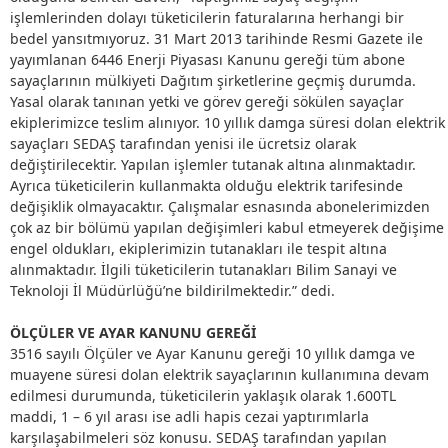
işlemlerinden dolayı tüketicilerin faturalarına herhangi bir
bedel yansıtmıyoruz. 31 Mart 2013 tarihinde Resmi Gazete ile
yayımlanan 6446 Enerji Piyasası Kanunu gereği tüm abone
sayaçlarının mülkiyeti Dağıtım şirketlerine geçmiş durumda.
Yasal olarak tanınan yetki ve görev gereği sökülen sayaçlar
ekiplerimizce teslim alınıyor. 10 yıllık damga süresi dolan elektrik
sayaçları SEDAŞ tarafından yenisi ile ücretsiz olarak
değiştirilecektir. Yapılan işlemler tutanak altına alınmaktadır.
Ayrıca tüketicilerin kullanmakta olduğu elektrik tarifesinde
değişiklik olmayacaktır. Çalışmalar esnasında abonelerimizden
çok az bir bölümü yapılan değişimleri kabul etmeyerek değişime
engel oldukları, ekiplerimizin tutanakları ile tespit altına
alınmaktadır. İlgili tüketicilerin tutanakları Bilim Sanayi ve
Teknoloji İl Müdürlüğü’ne bildirilmektedir.” dedi.
ÖLÇÜLER VE AYAR KANUNU GEREĞİ
3516 sayılı Ölçüler ve Ayar Kanunu gereği 10 yıllık damga ve
muayene süresi dolan elektrik sayaçlarının kullanımına devam
edilmesi durumunda, tüketicilerin yaklaşık olarak 1.600TL
maddi, 1 – 6 yıl arası ise adli hapis cezai yaptırımlarla
karşılaşabilmeleri söz konusu. SEDAŞ tarafından yapılan