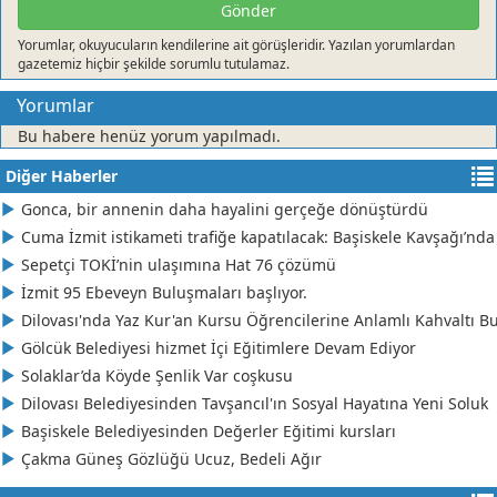
23 NİSAN BAYRAM KUTLAMALARI DEDEKTÖRE TAKILDI
Gönder
Yorumlar, okuyucuların kendilerine ait görüşleridir. Yazılan yorumlardan
Cüneyt Karaman
gazetemiz hiçbir şekilde sorumlu tutulamaz.
ZAHİD, BİZİ TAN EYLEME
Yorumlar
Bu habere henüz yorum yapılmadı.
YELİZ BİNGÖL
Diğer Haberler
Derince'de, SAVAŞCI bir ADAY
Gonca, bir annenin daha hayalini gerçeğe dönüştürdü
Cuma İzmit istikameti trafiğe kapatılacak: Başiskele Kavşağı’nda
Şemsettin Saral
Sepetçi TOKİ’nin ulaşımına Hat 76 çözümü
BESLENME Sporcu Beslenmesi Nasıl Olmalı?
İzmit 95 Ebeveyn Buluşmaları başlıyor.
Dilovası'nda Yaz Kur'an Kursu Öğrencilerine Anlamlı Kahvaltı B
CELAL GÜREŞEN
Gölcük Belediyesi hizmet İçi Eğitimlere Devam Ediyor
Yine Yaz Yine Yangın
Solaklar’da Köyde Şenlik Var coşkusu
Dilovası Belediyesinden Tavşancıl'ın Sosyal Hayatına Yeni Soluk
EBRU MARAL MİNARECİ
Başiskele Belediyesinden Değerler Eğitimi kursları
Kırkpınar'a Yakışan Organizasyon
Çakma Güneş Gözlüğü Ucuz, Bedeli Ağır