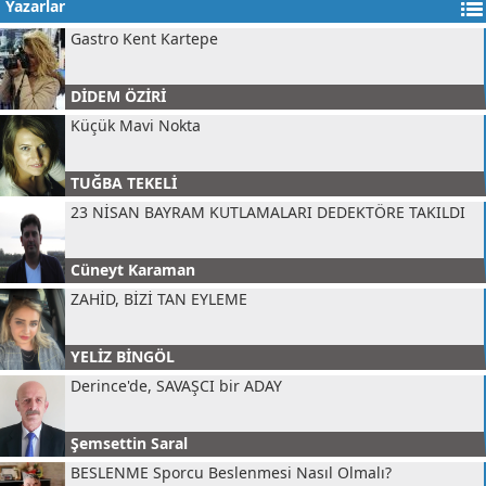
Yazarlar
Hüseyin Öziri
Gastro Kent Kartepe
DİDEM ÖZİRİ
Küçük Mavi Nokta
TUĞBA TEKELİ
23 NİSAN BAYRAM KUTLAMALARI DEDEKTÖRE TAKILDI
Cüneyt Karaman
ZAHİD, BİZİ TAN EYLEME
YELİZ BİNGÖL
Derince'de, SAVAŞCI bir ADAY
Şemsettin Saral
BESLENME Sporcu Beslenmesi Nasıl Olmalı?