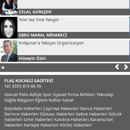
CELAL GÜREŞEN
Yine Yaz Yine Yangın
EBRU MARAL MİNARECİ
Kırkpınar'a Yakışan Organizasyon
Hüseyin Öziri
Gastro Kent Kartepe
FLAŞ KOCAELİ GAZETESİ
DİDEM ÖZİRİ
Tel: 0555 819 86 99
Küçük Mavi Nokta
Güncel
Polis-Adliye
Spor
Siyaset
Firma Rehberi
Teknoloji
Sağlık
Magazin
Eğitim
Kültür-Sanat
TUĞBA TEKELİ
Başiskele Haberleri
Çayırova Haberleri
Darıca Haberleri
23 NİSAN BAYRAM KUTLAMALARI DEDEKTÖRE TAKILDI
Derince Haberleri
Dilovası Haberleri
Gebze Haberleri
Gölcük
Haberleri
İzmit Haberleri
Kandıra Haberleri
Karamürsel
Haberleri
Kartepe Haberleri
Körfez Haberleri
Cüneyt Karaman