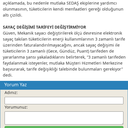
açıklamada, bu nedenle mutlaka SEDAŞ ekiplerine yardımcı
olunmasının, tüketicilerin kendi menfaatleri gereği olduğunun
altı çizildi.
SAYAÇ DEĞİŞİMİ TARİFEYİ DEĞİŞTİRMİYOR
Güven, Mekanik sayacı değiştirilerek ölçü devresine elektronik
sayaç takılan tüketicilerin enerji kullanımlarının 3 zamanlı tarife
üzerinden faturalandırılmayacağını, ancak sayaç değişimi ile
tüketicilerin 3 zamanlı (Gece, Gündüz, Puant) tarifeden de
yararlanma şansı yakaladıklarını belirterek, “3 zamanlı tarifeden
faydalanmak isteyenler, mutlaka Müşteri Hizmetleri Merkezine
başvurarak, tarife değişikliği talebinde bulunmaları gerekiyor”
dedi.
Gastro Kent Kartepe
Yorum Yaz
Adınız:
DİDEM ÖZİRİ
Küçük Mavi Nokta
Yorumunuz:
TUĞBA TEKELİ